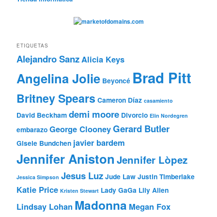
ETIQUETAS
Alejandro Sanz
Alicia Keys
Brad Pitt
Angelina Jolie
Beyoncé
Britney Spears
Cameron Díaz
casamiento
demi moore
David Beckham
Divorcio
Elin Nordegren
Gerard Butler
George Clooney
embarazo
javier bardem
Gisele Bundchen
Jennifer Aniston
Jennifer Lòpez
Jesus Luz
Jude Law
Justin Timberlake
Jessica Simpson
Katie Price
Lady GaGa
Lily Allen
Kristen Stewart
Madonna
Lindsay Lohan
Megan Fox