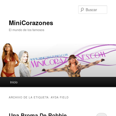
Ir
Ir
al
al
Busc
contenido
contenido
principal
secundario
MiniCorazones
El mundo de los famosos
Menú
Inicio
principal
ARCHIVO DE LA ETIQUETA:
AYDA FIELD
Una Broma De Robbie