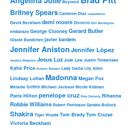
Angelina Jolie
Beyoncé
Britney Spears
Cameron Díaz
casamiento
demi moore
David Beckham
Divorcio
Elin Nordegren
Gerard Butler
George Clooney
embarazo
javier bardem
Gisele Bundchen
Jennifer Aniston
Jennifer Lòpez
Jesus Luz
Jude Law
Justin Timberlake
Jessica Simpson
Katie Price
Lady GaGa
Lily Allen
Kristen Stewart
Madonna
Lindsay Lohan
Megan Fox
Melanie Griffith
Michael Jackson
Nicole Kidman
penelope cruz
Paris Hilton
Rihanna
Pete Doherty
Robbie Williams
Robert Pattinson
Sandra Bullock
Shakira
Tom Brady
Tom Cruise
Tiger Woods
Victoria Beckham