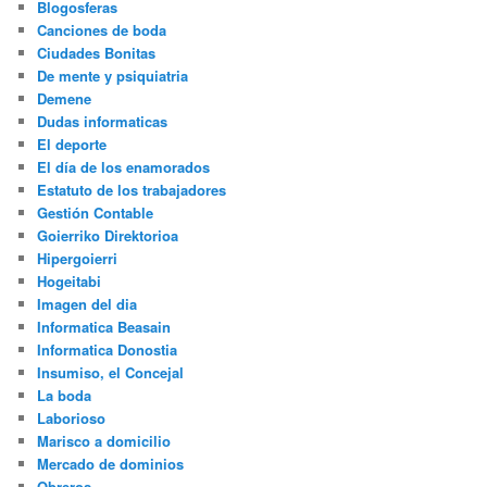
Blogosferas
Canciones de boda
Ciudades Bonitas
De mente y psiquiatria
Demene
Dudas informaticas
El deporte
El día de los enamorados
Estatuto de los trabajadores
Gestión Contable
Goierriko Direktorioa
Hipergoierri
Hogeitabi
Imagen del dia
Informatica Beasain
Informatica Donostia
Insumiso, el Concejal
La boda
Laborioso
Marisco a domicilio
Mercado de dominios
Obreros