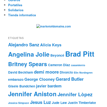
Portatiles
Solidarios
Tienda informatica
ETIQUETAS
Alejandro Sanz
Alicia Keys
Brad Pitt
Angelina Jolie
Beyoncé
Britney Spears
Cameron Díaz
casamiento
demi moore
David Beckham
Divorcio
Elin Nordegren
Gerard Butler
George Clooney
embarazo
javier bardem
Gisele Bundchen
Jennifer Aniston
Jennifer Lòpez
Jesus Luz
Jude Law
Justin Timberlake
Jessica Simpson